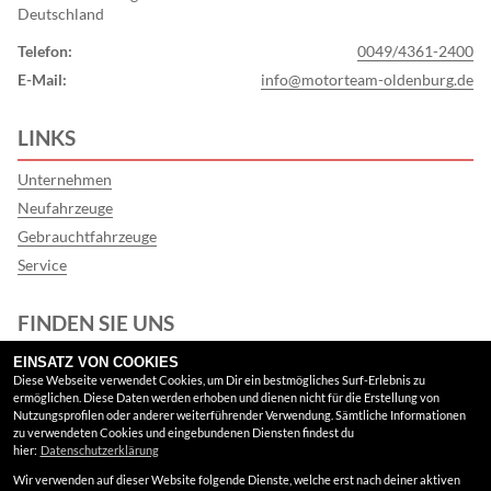
Deutschland
Telefon:
0049/4361-2400
E-Mail:
info@motorteam-oldenburg.de
LINKS
Unternehmen
Neufahrzeuge
Gebrauchtfahrzeuge
Service
FINDEN SIE UNS
EINSATZ VON COOKIES
Instagram
Diese Webseite verwendet Cookies, um Dir ein bestmögliches Surf-Erlebnis zu
ermöglichen. Diese Daten werden erhoben und dienen nicht für die Erstellung von
Google Maps
Nutzungsprofilen oder anderer weiterführender Verwendung. Sämtliche Informationen
zu verwendeten Cookies und eingebundenen Diensten findest du
hier:
Datenschutzerklärung
RECHTLICHES
Wir verwenden auf dieser Website folgende Dienste, welche erst nach deiner aktiven